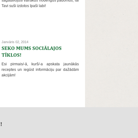
sagatavojuši vairākus noderīgus padomus, lai
Tavi suši izdotos īpaši labi!
Janvāris 02, 2014
SEKO MUMS SOCIĀLAJOS
TĪKLOS!
Esi pirmais/-ā, kurš/-a apskata jaunākās
receptes un iegūst informāciju par dažādām
akcijām!
!