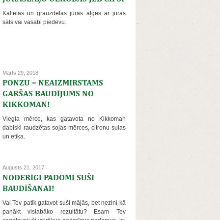
Kaltētas un grauzdētas jūras aļģes ar jūras
sāls vai vasabi piedevu.
Marts 29, 2018
PONZU – NEAIZMIRSTAMS
GARŠAS BAUDĪJUMS NO
KIKKOMAN!
Viegla mērce, kas gatavota no Kikkoman
dabiski raudzētas sojas mērces, citronu sulas
un etiķa.
Augusts 21, 2017
NODERĪGI PADOMI SUŠI
BAUDĪŠANAI!
Vai Tev patīk gatavot suši mājās, bet nezini kā
panākt vislabāko rezultātu? Esam Tev