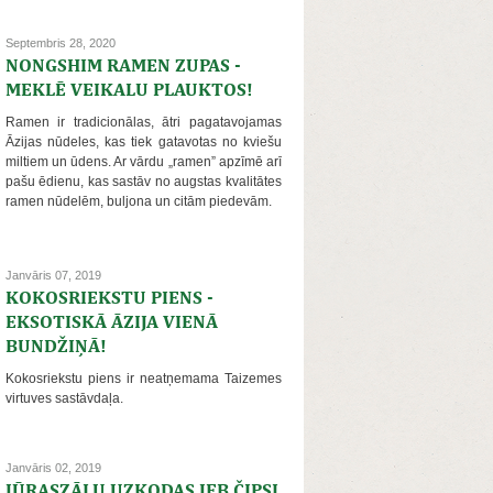
Septembris 28, 2020
NONGSHIM RAMEN ZUPAS -
MEKLĒ VEIKALU PLAUKTOS!
Ramen ir tradicionālas, ātri pagatavojamas
Āzijas nūdeles, kas tiek gatavotas no kviešu
miltiem un ūdens. Ar vārdu „ramen” apzīmē arī
pašu ēdienu, kas sastāv no augstas kvalitātes
ramen nūdelēm, buljona un citām piedevām.
Janvāris 07, 2019
KOKOSRIEKSTU PIENS -
EKSOTISKĀ ĀZIJA VIENĀ
BUNDŽIŅĀ!
Kokosriekstu piens ir neatņemama Taizemes
virtuves sastāvdaļa.
Janvāris 02, 2019
JŪRASZĀĻU UZKODAS JEB ČIPSI