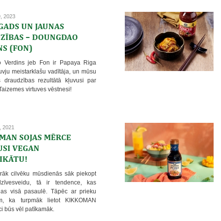
9, 2023
GADS UN JAUNAS
ZĪBAS – DOUNGDAO
NS (FON)
 Verdins jeb Fon ir Papaya Riga
tuvju meistarklašu vadītāja, un mūsu
 draudzības rezultātā kļuvusi par
izemes virtuves vēstnesi!
, 2021
MAN SOJAS MĒRCE
USI VEGAN
IKĀTU!
irāk cilvēku mūsdienās sāk piekopt
zīvesveidu, tā ir tendence, kas
jas visā pasaulē. Tāpēc ar prieku
am, ka turpmāk lietot KIKKOMAN
i būs vēl patīkamāk.