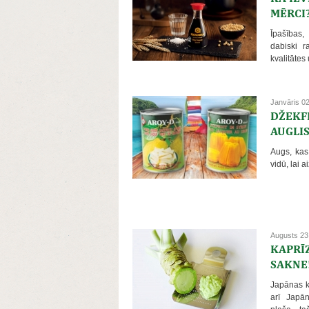
MĒRCI
Īpašības,
dabiski 
kvalitātes
Janvāris 0
DŽEKF
AUGLI
Augs, kas
vidū, lai a
Augusts 23
KAPRĪZ
SAKNE
Japānas ku
arī Japān