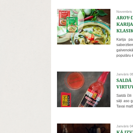
Novembris 
AROY-
KARIJA
KLASI
Karija p
saberzti
galvenokā
populāru ē
Janvāris 0
SALDĀ 
VIRTU
Saldā čili
sāļi aso g
Tavai maltī
Janvāris 0
KĀ IZV