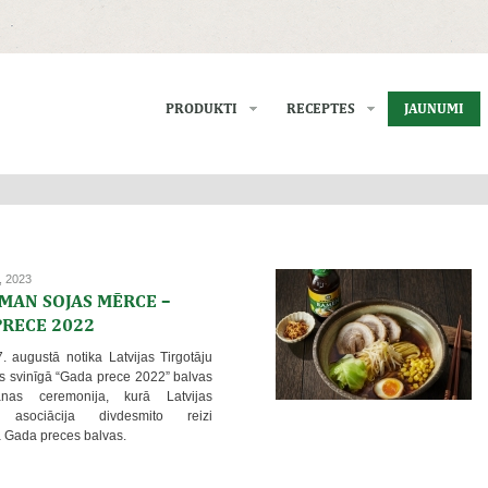
PRODUKTI
RECEPTES
JAUNUMI
, 2023
MAN SOJAS MĒRCE –
PRECE 2022
. augustā notika Latvijas Tirgotāju
as svinīgā “Gada prece 2022” balvas
anas ceremonija, kurā Latvijas
u asociācija divdesmito reizi
 Gada preces balvas.