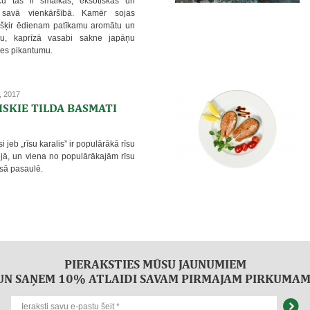
ču tās ir smalkas, eksotiskas un
 savā vienkāršībā. Kamēr sojas
šķir ēdienam patīkamu aromātu un
šu, kaprīzā vasabi sakne japāņu
nes pikantumu.
, 2017
ISKIE TILDA BASMATI
i jeb „rīsu karalis” ir populārākā rīsu
ijā, un viena no populārākajām rīsu
isā pasaulē.
PIERAKSTIES MŪSU JAUNUMIEM
UN SAŅEM 10% ATLAIDI SAVAM PIRMAJAM PIRKUMAM