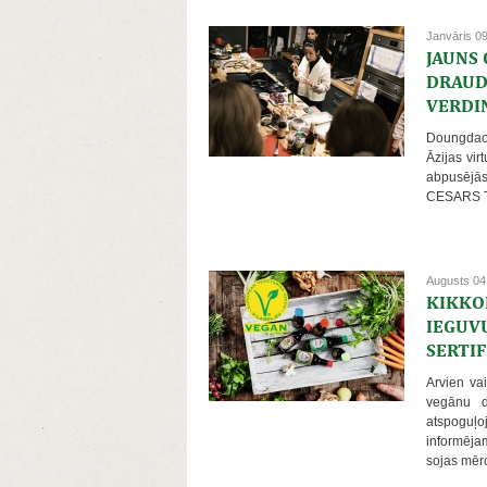
Janvāris 0
JAUNS 
DRAUD
VERDI
Doungdao
Āzijas vir
abpusējās
CESARS Ta
Augusts 04
KIKKO
IEGUV
SERTIF
Arvien va
vegānu d
atspoguļo
informēj
sojas mērc