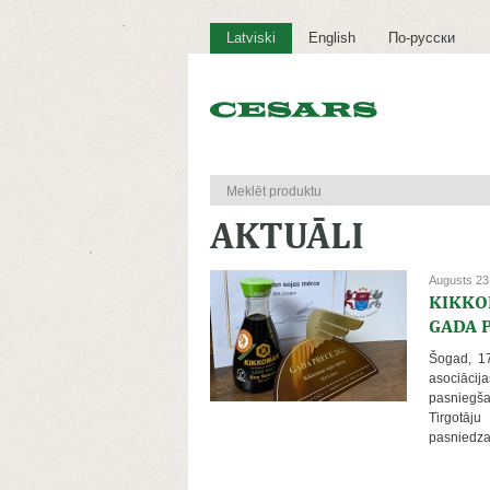
Latviski
English
По-русски
AKTUĀLI
Augusts 23
KIKKO
GADA 
Šogad, 17
asociācij
pasniegš
Tirgotāj
pasniedza