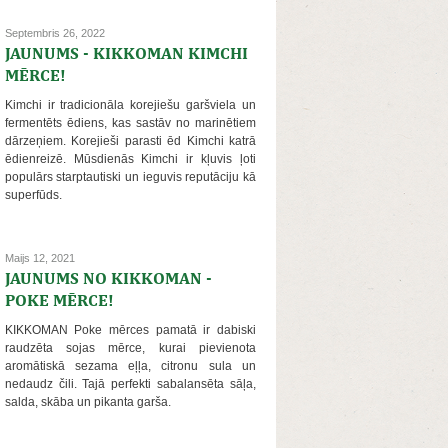
Septembris 26, 2022
JAUNUMS - KIKKOMAN KIMCHI
MĒRCE!
Kimchi ir tradicionāla korejiešu garšviela un
fermentēts ēdiens, kas sastāv no marinētiem
dārzeņiem. Korejieši parasti ēd Kimchi katrā
ēdienreizē. Mūsdienās Kimchi ir kļuvis ļoti
populārs starptautiski un ieguvis reputāciju kā
superfūds.
Maijs 12, 2021
JAUNUMS NO KIKKOMAN -
POKE MĒRCE!
KIKKOMAN Poke mērces pamatā ir dabiski
raudzēta sojas mērce, kurai pievienota
aromātiskā sezama eļļa, citronu sula un
nedaudz čili. Tajā perfekti sabalansēta sāļa,
salda, skāba un pikanta garša.