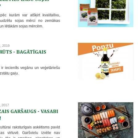
?
 pēc kurām var atšķirt kvalitatīvu,
raudzētu sojas mērci no zemākas
 un lētākām sojas mērcēm.
2, 2019
RŪTS - BAGĀTĪGAIS
S
 ir iecienīts vegānu un veģetāriešu
izstātu gaļu.
, 2017
AIS GARŠAUGS - VASABI
!
ltūrai raksturīgais askētisms pavīd
as virtuvē. Garšvielu izvēle nav