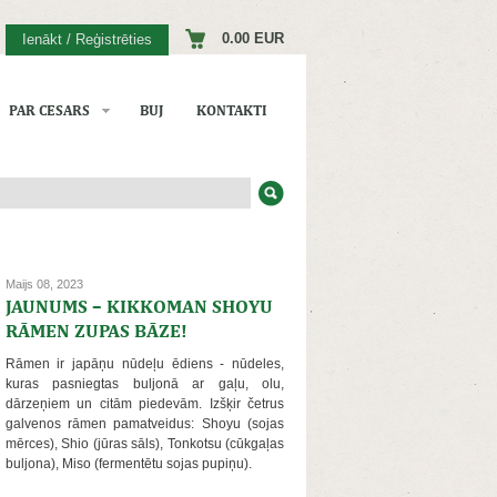
0.00 EUR
Ienākt / Reģistrēties
PAR CESARS
BUJ
KONTAKTI
Maijs 08, 2023
JAUNUMS – KIKKOMAN SHOYU
RĀMEN ZUPAS BĀZE!
Rāmen ir japāņu nūdeļu ēdiens - nūdeles,
kuras pasniegtas buljonā ar gaļu, olu,
dārzeņiem un citām piedevām. Izšķir četrus
galvenos rāmen pamatveidus: Shoyu (sojas
mērces), Shio (jūras sāls), Tonkotsu (cūkgaļas
buljona), Miso (fermentētu sojas pupiņu).