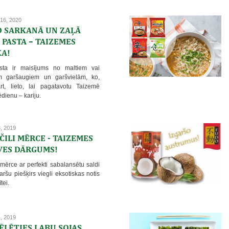
16, 2020
D SARKANĀ UN ZAĻĀ
 PASTA – TAIZEMES
KA!
asta ir maisījums no maltiem vai
em garšaugiem un garšvielām, ko,
rt, lieto, lai pagatavotu Taizemē
dienu – kariju.
8, 2019
ČILI MĒRCE - TAIZEMES
VES DĀRGUMS!
 mērce ar perfekti sabalansētu saldi
aršu piešķirs viegli eksotiskas notis
tei.
4, 2019
ĒLĒTIES LABU SOJAS