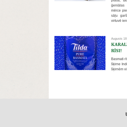
plaša, ta
ģeniālas
mērce pie
sāļu gar
virtuvē ie
Augusts 18
KARAL
RĪSI!
Basmati rīs
šķirne Ind
šķirnēm v