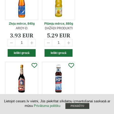
Zivju mērce, 840g
Plūmju mērce, 880g
AROY-D
DAŽĀDI PRODUKTI
3.93 EUR
5.29 EUR
Austeru mērce, 600ml
HP Mērce, 255g
Lietojot cesars.lv vietni, Jūs piekrītat sīkdatņu izmantošanai saskaņā ar
DAŽĀDI PRODUKTI
DAŽĀDI PRODUKTI
mūsu
Privātuma politiku
PIEKRĪTU
5.34 EUR
6.66 EUR