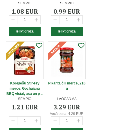
SEMPIO
SEMPIO
1.08 EUR
0.99 EUR
Korejiešu Stir-Fry
Pikantā čili mērce, 210
mērce, Gochujang
g
BBQ vistai, asa un p ...
SEMPIO
LAOGANMA
1.21 EUR
3.29 EUR
Vecā cena:
4.29 EUR