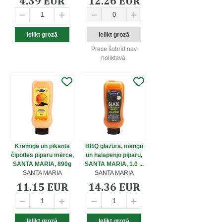
4.39 EUR
12.26 EUR
Prece šobrīd nav
noliktavā.
Krēmīga un pikanta
BBQ glazūra, mango
čipotles piparu mērce,
un halapenjo piparu,
SANTA MARIA, 890g
SANTA MARIA, 1.0 ...
SANTA MARIA
SANTA MARIA
11.15 EUR
14.36 EUR