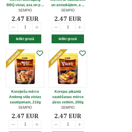
BBQ vistai, asa un p ...
un astoņkājiem, a ...
SEMPIO
SEMPIO
2.47 EUR
2.47 EUR
Korejiešu mērce
Korejas pikantā
Andong stila vistas
sautēšanas mērce
sautējumam, 210g
jūras veltēm, 200g
SEMPIO
SEMPIO
2.47 EUR
2.47 EUR