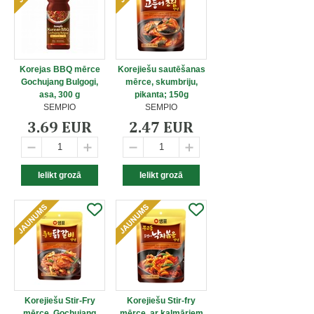
Korejas BBQ mērce
Korejiešu sautēšanas
Gochujang Bulgogi,
mērce, skumbriju,
asa, 300 g
pikanta; 150g
SEMPIO
SEMPIO
3.69 EUR
2.47 EUR
Korejiešu Stir-Fry
Korejiešu Stir-fry
mērce, Gochujang
mērce, ar kalmāriem