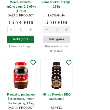
Mērce Tonkatsu
Zemesrieksti čili eļļā,
japāņu gaumē, 2.05kg
275g
(1.769l)
DAŽĀDI PRODUKTI
LAOGANMA
15.74 EUR
5.70 EUR
Atlikums < 10 gab.
Prece šobrīd nav
noliktavā.
Raudzēto pupiņu un
Mērce Korejas BBQ
čili biezenis, Pixian
Kalbi, 900g
Doubanjiang, 1.2kg
DAŽĀDI PRODUKTI
SEMPIO