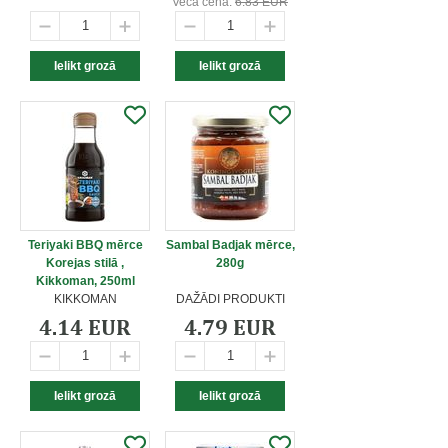
Vecā cena:
6.83 EUR
Teriyaki BBQ mērce
Sambal Badjak mērce,
Korejas stilā ,
280g
Kikkoman, 250ml
KIKKOMAN
DAŽĀDI PRODUKTI
4.14 EUR
4.79 EUR