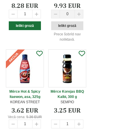
8.28 EUR
9.93 EUR
Prece šobrīd nav
noliktavā.
Mērce Hot & Spicy
Mērce Korejas BBQ
Itaewon, asa, 325g
Kalbi, 300 g
KOREAN STREET
SEMPIO
3.62 EUR
3.25 EUR
Vecā cena:
5.36 EUR