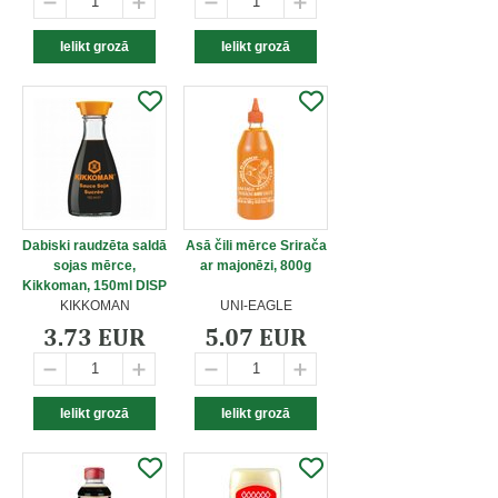
Dabiski raudzēta saldā
Asā čili mērce Srirača
sojas mērce,
ar majonēzi, 800g
Kikkoman, 150ml DISP
KIKKOMAN
UNI-EAGLE
3.73 EUR
5.07 EUR