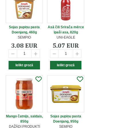
Sojas pupiņu pasta
Asā čili Srirača mērce
Doenjang, 460g
īpaši asa, 820g
SEMPIO
UNI-EAGLE
3.08 EUR
5.07 EUR
Mango čatnijs, saldais,
Sojas pupiņu pasta
850g
Doenjang, 950g
DAŽĀDI PRODUKTI
SEMPIO