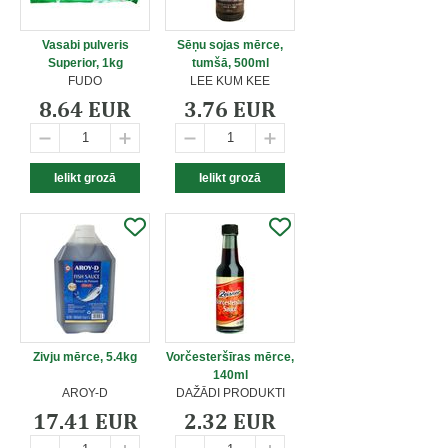
Vasabi pulveris
Sēņu sojas mērce,
Superior, 1kg
tumšā, 500ml
FUDO
LEE KUM KEE
8.64 EUR
3.76 EUR
Zivju mērce, 5.4kg
Vorčesteršīras mērce,
140ml
AROY-D
DAŽĀDI PRODUKTI
17.41 EUR
2.32 EUR