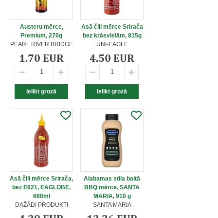
Austeru mērce,
Asā čili mērce Srirača
Premium, 270g
bez krāsvielām, 815g
PEARL RIVER BRIDGE
UNI-EAGLE
1.70 EUR
4.50 EUR
Asā čili mērce Srirača,
Alabamas stila baltā
bez E621, EAGLOBE,
BBQ mērce, SANTA
680ml
MARIA, 910 g
DAŽĀDI PRODUKTI
SANTA MARIA