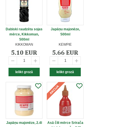
Dabiski raudzēta sojas
Japāņu majonēze,
mērce, Kikkoman,
500ml
500ml
KIKKOMAN
KEWPIE
5.10 EUR
5.66 EUR
Japāņu majonēze, 2.4l
Asā čili mērce Srirača