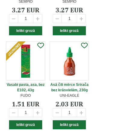
SEMPIO
SEMPIO
3.27 EUR
3.27 EUR
Vasabi pasta, asa, bez
Asā čili mērce Srirača
E102, 43g
bez krāsvielām, 230g
FUDO
UNI-EAGLE
1.51 EUR
2.03 EUR