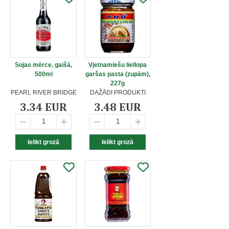
Sojas mērce, gaišā,
Vjetnamiešu liellopa
500ml
garšas pasta (zupām),
227g
PEARL RIVER BRIDGE
DAŽĀDI PRODUKTI
3.34 EUR
3.48 EUR