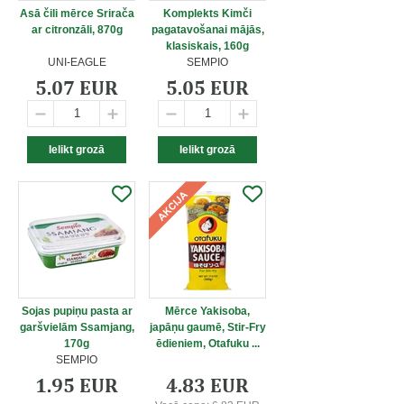
Asā čili mērce Srirača
Komplekts Kimči
ar citronzāli, 870g
pagatavošanai mājās,
klasiskais, 160g
UNI-EAGLE
SEMPIO
5.07 EUR
5.05 EUR
Sojas pupiņu pasta ar
Mērce Yakisoba,
garšvielām Ssamjang,
japāņu gaumē, Stir-Fry
170g
ēdieniem, Otafuku ...
SEMPIO
1.95 EUR
4.83 EUR