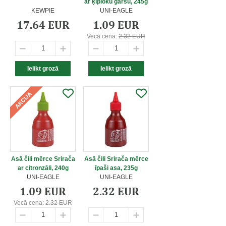
ar ķiploku garšu, 245g
KEWPIE
UNI-EAGLE
17.64 EUR
1.09 EUR
Vecā cena:
2.32 EUR
Asā čili mērce Srirača
Asā čili Srirača mērce
ar citronzāli, 240g
īpaši asa, 235g
UNI-EAGLE
UNI-EAGLE
1.09 EUR
2.32 EUR
Vecā cena:
2.32 EUR