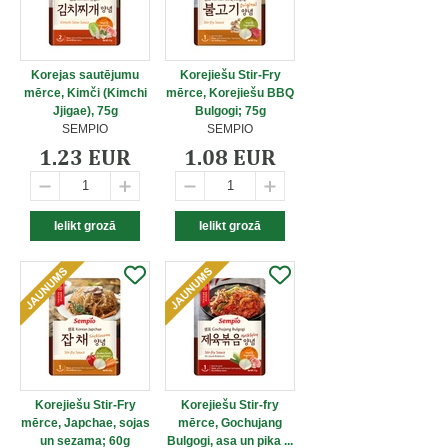
Korejas sautējumu
Korejiešu Stir-Fry
mērce, Kimči (Kimchi
mērce, Korejiešu BBQ
Jjigae), 75g
Bulgogi; 75g
SEMPIO
SEMPIO
1.23 EUR
1.08 EUR
Korejiešu Stir-Fry
Korejiešu Stir-fry
mērce, Japchae, sojas
mērce, Gochujang
un sezama; 60g
Bulgogi, asa un pika ...