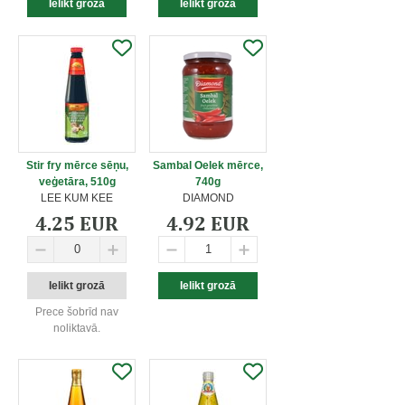
Stir fry mērce sēņu,
Sambal Oelek mērce,
veģetāra, 510g
740g
LEE KUM KEE
DIAMOND
4.25 EUR
4.92 EUR
Prece šobrīd nav
noliktavā.