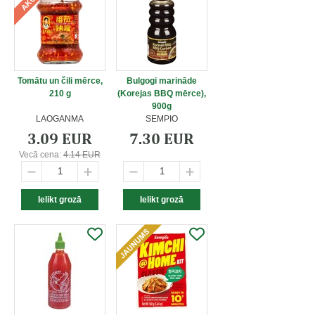
Tomātu un čili mērce,
Bulgogi marināde
210 g
(Korejas BBQ mērce),
900g
LAOGANMA
SEMPIO
3.09 EUR
7.30 EUR
Vecā cena:
4.14 EUR