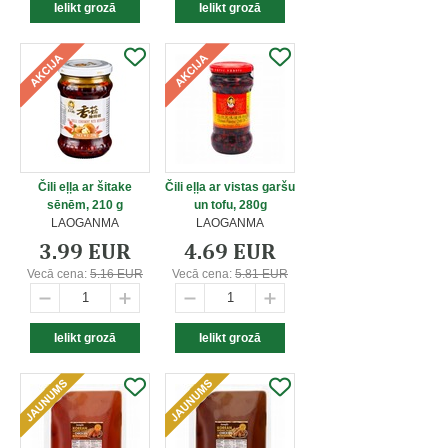
Čili eļļa ar šitake
Čili eļļa ar vistas garšu
sēnēm, 210 g
un tofu, 280g
LAOGANMA
LAOGANMA
3.99 EUR
4.69 EUR
Vecā cena:
5.16 EUR
Vecā cena:
5.81 EUR