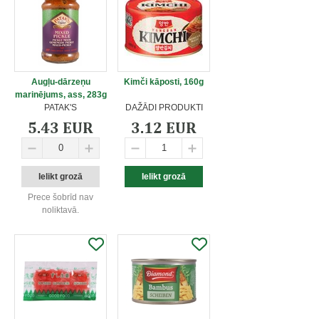
Augļu-dārzeņu
Kimči kāposti, 160g
marinējums, ass, 283g
PATAK'S
DAŽĀDI PRODUKTI
5.43 EUR
3.12 EUR
Prece šobrīd nav
noliktavā.