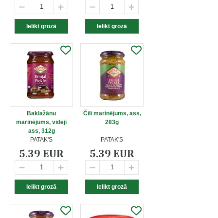
Baklažānu
Čili marinējums, ass,
marinējums, vidēji
283g
ass, 312g
PATAK'S
PATAK'S
5.39 EUR
5.39 EUR