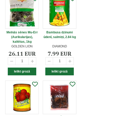
Melnās sēnes Mu-Err
Bambusa dzinumi
(Aurikularijas),
ūdenī, salmiņi, 2.84 kg
kaltētas, 1kg
GOLDEN LION
DIAMOND
26.11 EUR
7.99 EUR