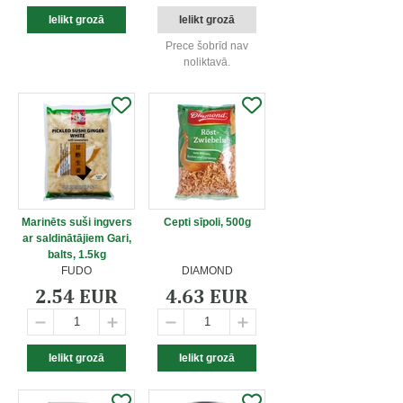
Prece šobrīd nav
noliktavā.
Marinēts suši ingvers
Cepti sīpoli, 500g
ar saldinātājiem Gari,
balts, 1.5kg
FUDO
DIAMOND
2.54 EUR
4.63 EUR