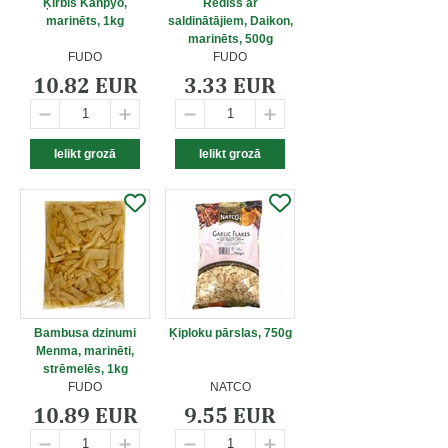
Ķirbis Kanpyo,
Redīss ar
marinēts, 1kg
saldinātājiem, Daikon,
marinēts, 500g
FUDO
FUDO
10.82 EUR
3.33 EUR
Bambusa dzinumi
Ķiploku pārslas, 750g
Menma, marinēti,
strēmelēs, 1kg
FUDO
NATCO
10.89 EUR
9.55 EUR