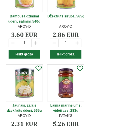
Bambusa dzinumi
Džekfrūts sīrupā, 565g
ūdenī, salmiņi, 540g
AROY-D
AROY-D
3.60 EUR
2.86 EUR
Jaunais, zaļais
Laima marinējums,
džekfrūts ūdenī, 565g
vidēji ass, 283g
AROY-D
PATAK'S
2.31 EUR
5.26 EUR