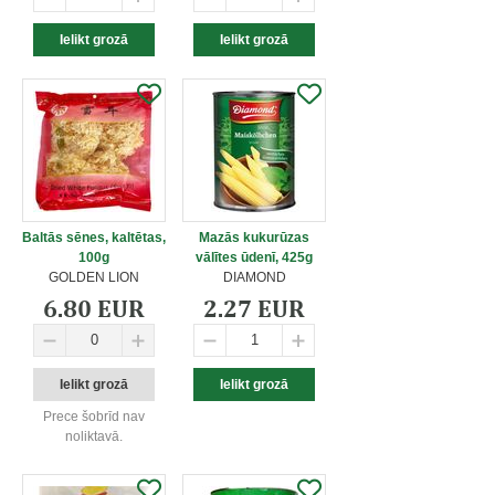
Baltās sēnes, kaltētas,
Mazās kukurūzas
100g
vālītes ūdenī, 425g
GOLDEN LION
DIAMOND
6.80 EUR
2.27 EUR
Prece šobrīd nav
noliktavā.