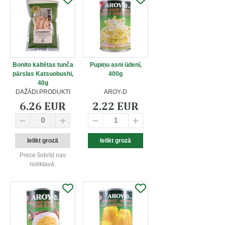
Bonito kaltētas tunča
Pupiņu asni ūdenī,
pārslas Katsuobushi,
400g
40g
DAŽĀDI PRODUKTI
AROY-D
6.26 EUR
2.22 EUR
Prece šobrīd nav
noliktavā.