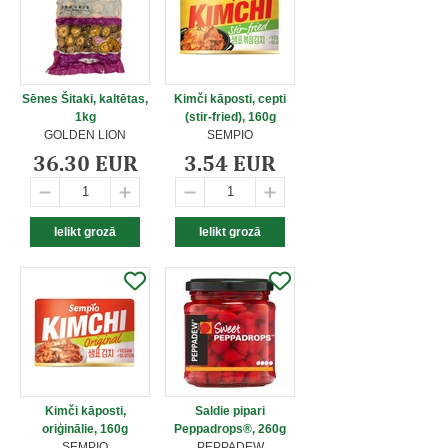
Sēnes Šitaki, kaltētas,
Kimči kāposti, cepti
1kg
(stir-fried), 160g
GOLDEN LION
SEMPIO
36.30 EUR
3.54 EUR
Kimči kāposti,
Saldie pipari
oriģinālie, 160g
Peppadrops®, 260g
SEMPIO
PEPPADEW