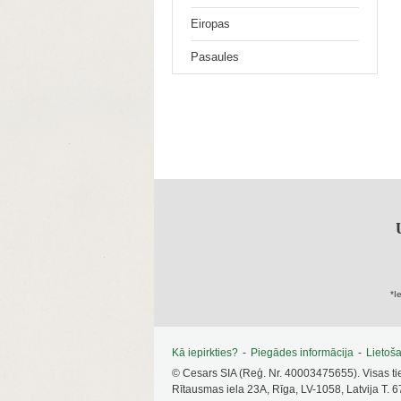
Eiropas
Pasaules
*I
Kā iepirkties?
-
Piegādes informācija
-
Lietoš
© Cesars SIA (Reģ. Nr. 40003475655). Visas ti
Rītausmas iela 23A, Rīga, LV-1058, Latvija T. 