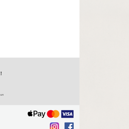
!
 un