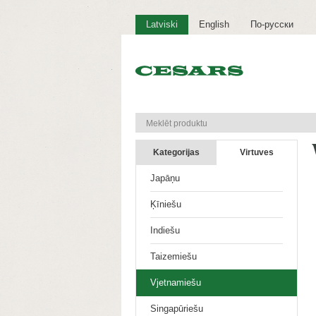
Latviski
English
По-русски
Kategorijas
Virtuves
Japāņu
Ķīniešu
Indiešu
Taizemiešu
Vjetnamiešu
Singapūriešu