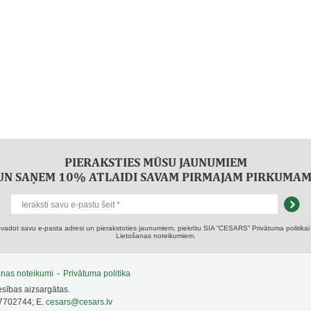
PIERAKSTIES MŪSU JAUNUMIEM
UN SAŅEM 10% ATLAIDI SAVAM PIRMAJAM PIRKUMAM
evadot savu e-pasta adresi un pierakstoties jaunumiem, piekrītu SIA “CESARS” Privātuma politikai
Lietošanas noteikumiem.
anas noteikumi
-
Privātuma politika
esības aizsargātas.
67702744; E.
cesars@cesars.lv