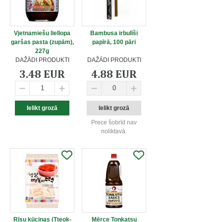
Vjetnamiešu liellopa
Bambusa irbulīši
garšas pasta (zupām),
papīrā, 100 pāri
227g
DAŽĀDI PRODUKTI
DAŽĀDI PRODUKTI
3.48 EUR
4.88 EUR
Prece šobrīd nav
noliktavā.
Rīsu kūciņas (Tteok-
Mērce Tonkatsu