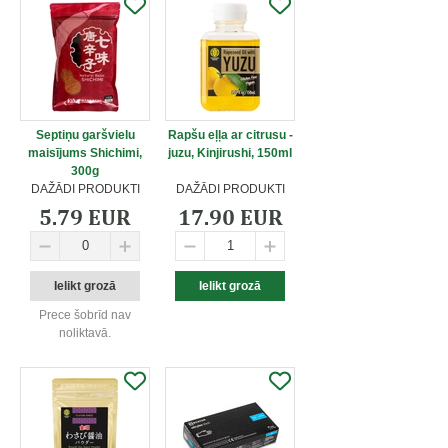
Septiņu garšvielu
Rapšu eļļa ar citrusu -
maisījums Shichimi,
juzu, Kinjirushi, 150ml
300g
DAŽĀDI PRODUKTI
DAŽĀDI PRODUKTI
5.79 EUR
17.90 EUR
Prece šobrīd nav
noliktavā.