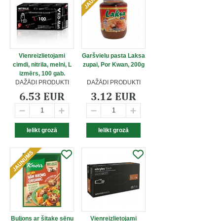
Vienreizlietojami
Garšvielu pasta Laksa
cimdi, nitrila, melni, L
zupai, Por Kwan, 200g
izmērs, 100 gab.
DAŽĀDI PRODUKTI
DAŽĀDI PRODUKTI
6.53 EUR
3.12 EUR
Buljons ar šitake sēņu
Vienreizlietojami