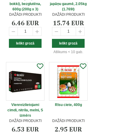
bokki), bezglutēna,
japāņu gaumē, 2.05kg
600g (200g x 3)
(1.769l)
DAŽĀDI PRODUKTI
DAŽĀDI PRODUKTI
6.46 EUR
15.74 EUR
Atlikums < 10 gab.
Vienreizlietojami
Rīsu ciete, 400g
cimdi, nitrila, melni, S
izmērs
DAŽĀDI PRODUKTI
DAŽĀDI PRODUKTI
6.53 EUR
2.95 EUR