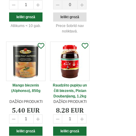
Atlikums < 10 gab.
Prece šobrīd nav
noliktavā.
Mango biezenis
Raudzēto pupiņu un
(Alphonso), 850g
čili biezenis, Pixian
Doubanjiang, 1.2kg
DAŽĀDI PRODUKTI
DAŽĀDI PRODUKTI
5.40 EUR
8.28 EUR