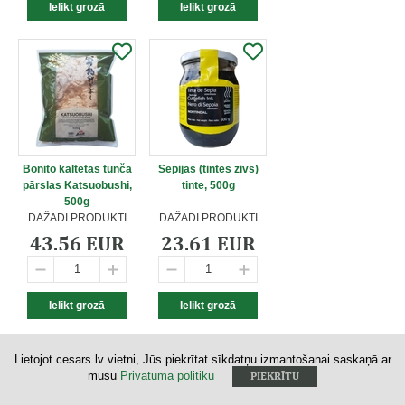
Bonito kaltētas tunča
Sēpijas (tintes zivs)
pārslas Katsuobushi,
tinte, 500g
500g
DAŽĀDI PRODUKTI
DAŽĀDI PRODUKTI
43.56 EUR
23.61 EUR
Lietojot cesars.lv vietni, Jūs piekrītat sīkdatņu izmantošanai saskaņā ar
mūsu
Privātuma politiku
PIEKRĪTU