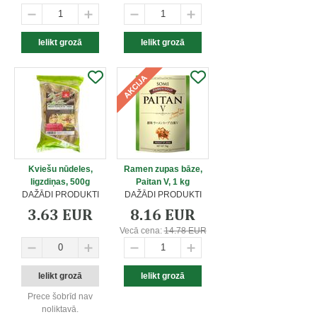
Kviešu nūdeles,
Ramen zupas bāze,
ligzdiņas, 500g
Paitan V, 1 kg
DAŽĀDI PRODUKTI
DAŽĀDI PRODUKTI
3.63 EUR
8.16 EUR
Vecā cena:
14.78 EUR
Prece šobrīd nav
noliktavā.