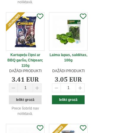
noliktavā.
Kartupeļu čipsi ar
Laima lapas, saldētas,
BBQ garšu, Chipsan;
100g
110g
DAŽĀDI PRODUKTI
DAŽĀDI PRODUKTI
3.41 EUR
3.05 EUR
Prece šobrīd nav
noliktavā.