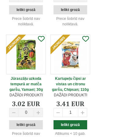
Prece šobrīd nav
Prece šobrīd nav
noliktavā.
noliktavā.
Jūraszāļu uzkoda
Kartupeļu čipsi ar
tempurā ar matča
vistas un citronu
garšu, Yamaei; 30g
garšu, Chipsan; 110g
DAŽĀDI PRODUKTI
DAŽĀDI PRODUKTI
3.02 EUR
3.41 EUR
Prece šobrīd nav
Atlikums < 10 gab.