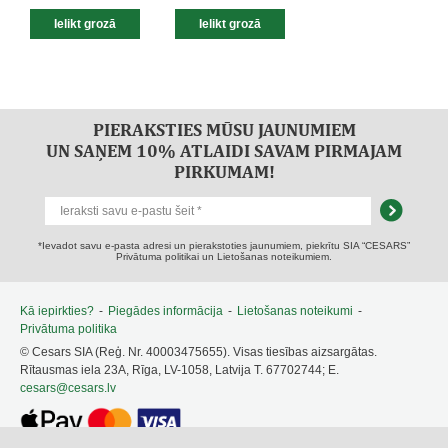
PIERAKSTIES MŪSU JAUNUMIEM
UN SAŅEM 10% ATLAIDI SAVAM PIRMAJAM
PIRKUMAM!
*Ievadot savu e-pasta adresi un pierakstoties jaunumiem, piekrītu SIA “CESARS”
Privātuma politikai un Lietošanas noteikumiem.
Kā iepirkties?
-
Piegādes informācija
-
Lietošanas noteikumi
-
Privātuma politika
© Cesars SIA (Reģ. Nr. 40003475655). Visas tiesības aizsargātas.
Rītausmas iela 23A, Rīga, LV-1058, Latvija T. 67702744; E.
cesars@cesars.lv