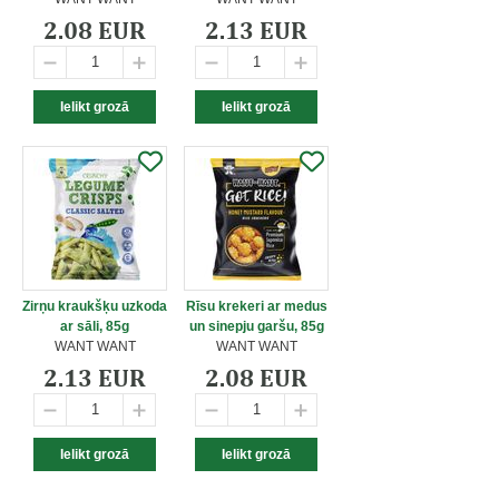
2.08 EUR
2.13 EUR
Zirņu kraukšķu uzkoda
Rīsu krekeri ar medus
ar sāli, 85g
un sinepju garšu, 85g
WANT WANT
WANT WANT
2.13 EUR
2.08 EUR