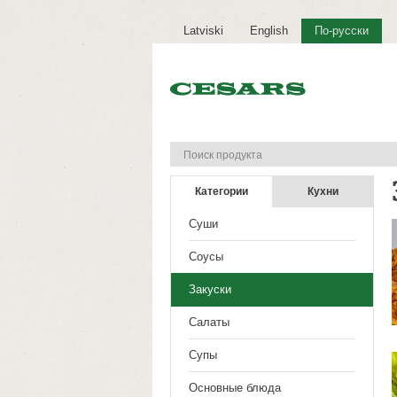
Latviski
English
По-русски
Категории
Кухни
Суши
Соусы
Закуски
Салаты
Супы
Основные блюда